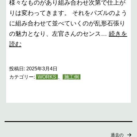
様々なものがあり組み合わせ次第で仕上が
りは変わってきます。 それをパズルのよう
に組み合わせて並べていくのが乱形石張り
の魅力となり、左官さんのセンス…
続きを
乱
読む
形
石
投稿日:
2025年3月4日
張
カテゴリー:
WORKS
、
施工例
り
ア
プ
ロ
ー
過去の