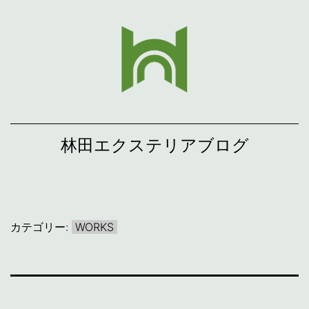
コ
ン
テ
ン
ツ
へ
林田エクステリアブログ
ス
キ
ッ
プ
カテゴリー:
WORKS