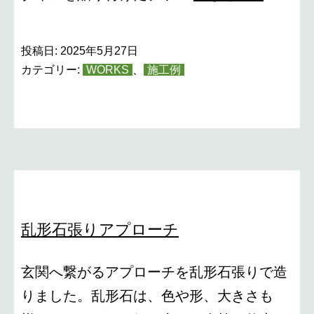
レ
ー
投稿日:
2025年5月27日
リ
カテゴリー:
WORKS
、
施工例
ア
ル
ー
フ・
タ
イ
乱形石張りアプローチ
ル
デ
玄関へ繋がるアプローチを乱形石張りで造
ッ
りました。乱形石は、色や形、大きさも
キ