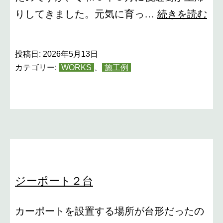
１
りしてきました。元気に育っ…
続きを読む
５
０
投稿日:
2026年5月13日
周
カテゴリー:
WORKS
、
施工例
年
記
念
事
業
②
ジーポート２台
カーポートを設置する場所が台形だったの