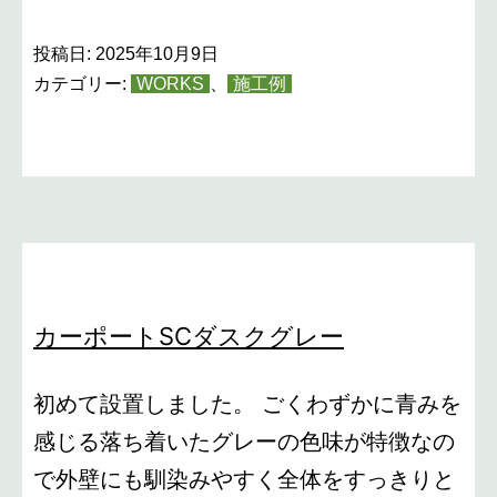
エ
フ
投稿日:
2025年10月9日
ル
カテゴリー:
WORKS
、
施工例
ー
ジ
ュ
FIRS
タ
イ
カーポートSCダスクグレー
プ
初めて設置しました。 ごくわずかに青みを
感じる落ち着いたグレーの色味が特徴なの
で外壁にも馴染みやすく全体をすっきりと