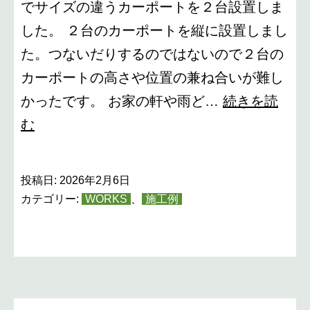
でサイズの違うカーポートを２台設置しま
した。 ２台のカーポートを縦に設置しまし
た。つないだりするのではないので２台の
カーポートの高さや位置の兼ね合いが難し
かったです。 お家の軒や雨ど…
続きを読
ジ
む
ー
ポ
投稿日:
2026年2月6日
ー
カテゴリー:
WORKS
、
施工例
ト
２
台